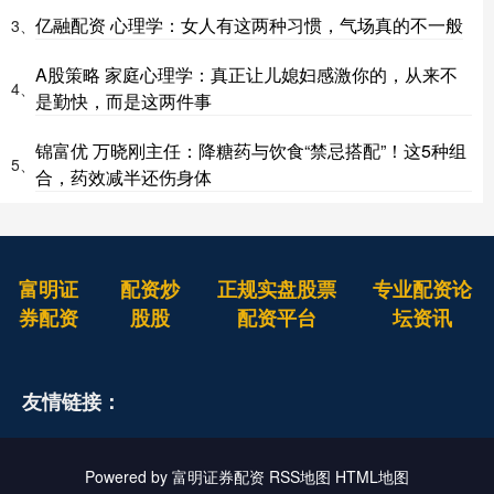
亿融配资 心理学：女人有这两种习惯，气场真的不一般
3、
A股策略 家庭心理学：真正让儿媳妇感激你的，从来不
4、
是勤快，而是这两件事
锦富优 万晓刚主任：降糖药与饮食“禁忌搭配”！这5种组
5、
合，药效减半还伤身体
富明证
配资炒
正规实盘股票
专业配资论
券配资
股股
配资平台
坛资讯
友情链接：
Powered by
富明证券配资
RSS地图
HTML地图