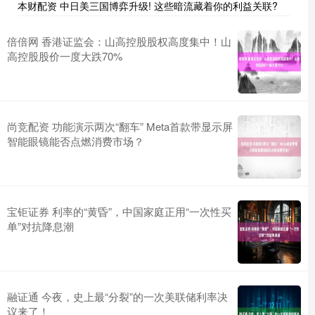
本财配资 中日美三国博弈升级! 这些暗流藏着你的利益关联?
倍倍网 香港证监会：山高控股股权高度集中！山
高控股股价一度大跌70%
尚竞配资 功能演示两次“翻车” Meta首款带显示屏
智能眼镜能否点燃消费市场？
宝钜证券 利率的“黄昏”，中国家庭正用“一次性买
单”对抗降息潮
融证通 今夜，史上最“分裂”的一次美联储利率决
议来了！