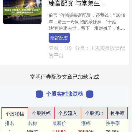
臻富配资 与堂弟生子，被亲哥威胁！赌王家这个女儿，临终喊话让何鸿燊还钱
前言 “何鸿燊臻富配资，还我钱！” 2018
年，赌王一母同胞的亲妹妹，“十姑
娘”何婉琪去世，留下一堆烂摊子，也留
下遗言，要求何鸿燊还钱。 往前数五十
臻富配资
多年，如果没....
查看：
119
分类：
正规实盘股票配
资平台
富明证券配资文章已加载完成
个股实时涨跌榜
个股跌幅
个股流入
个股流出
换手率
个股涨幅
排名
名称
最新价
涨幅
换手率
1
N展芯
116.52
396.89%
79.39%