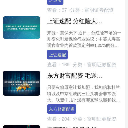
体，他们因为历史的原因，....
查看：
97
分类：
富明证券配资
上证速配 分红险大变局｜新产品预定利率降至1.25%引爆舆论，内地产品加速“港险化”
来源：慧保天下 近日，分红险市场的一
则变化引发保险行业热议：中英人寿高
调官宣业内首款预定利率1.25%的分红
险正式落地，较监管划定的分红险预定
上证速配
利率1.75%上限....
查看：
169
分类：
富明证券配资
东方财富配资 毛遂自荐！莫兰特申请买断后加盟火箭，愿意充当三当家的角色
只要火箭愿意让我加盟，我相信和杜兰
特以及申京组成的三巨头将会非常强
大。联盟中几乎没有哪支球队能和我们
抗衡。在灰熊我真的很不开心，如果能
东方财富配资
离开这里加盟火箭，那么我们....
查看：
204
分类：
富明证券配资