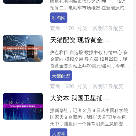
续航扎实的城市代步之选 ## 一、12万
预算二手电动车市场概况 在新能源汽车
快速普及的背景下，12万元预算已经能
利鸿网
够选购到品....
查看：
170
分类：
富明证券配资
天猫配资 现货黄金首次站上4400美元关口
热点栏目 自选股 数据中心 行情中心 资
金流向 模拟交易 客户端 12月22日，现
货黄金首次站上4400美元/盎司，今年迄
今累涨近68%。 光大期货点评：上周
天猫配资
贵....
查看：
220
分类：
富明证券配资
大资本 我国卫星捕捉到罕见事件
据新华社，记者 2 月 9 日从中国科学院
国家天文台获悉，我国"天关"卫星在巡
天中，捕捉到一个异常明亮且急剧变化
的 X 射线源，随后全球多台望远镜将"镜
大资本