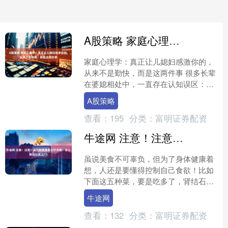
A股策略 家庭心理学：真正让儿媳妇感激你的，从来不是勤快，而是这两件事
家庭心理学：真正让儿媳妇感激你的，
从来不是勤快，而是这两件事 很多长辈
在婆媳相处中，一直存在认知误区：总
觉得只要自己足够勤快，包揽家务、操
A股策略
劳家事、一心为小家付出....
查看：
195
分类：
富明证券配资
牛途网 注意！注意！这五种菜再爱也别贪嘴！当心肾结石找上门！
虽说美食不可辜负，但为了身体健康着
想，人还是要懂得控制自己食欲！比如
下面这五种菜，要是吃多了，肾结石可
能会悄悄找上门哦！ 肾结石的发病率约
牛途网
为20%，是比较常见的....
查看：
132
分类：
富明证券配资