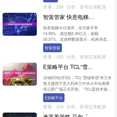
头"对准....
查看：
238
分类：
富明证券配资
智策管家 快意电梯1月8日龙虎榜数据
快意电梯今日涨停，全天换手率
14.58%，成交额5.30亿元，振幅
20.37%。龙虎榜数据显示，机构净卖出
1453.25万元，营业部席位合计净买入
智策管家
3066.59....
查看：
235
分类：
富明证券配资
E策略平台 TCL“雪绒奇境”米兰冬奥主题馆正式开馆
当地时间2月5日，TCL“雪绒奇境”米兰冬
奥主题馆于意大利米兰中央火车站奥斯
塔公爵广场正式开馆。 “TCL是技术领域
的领军者，但其成功并不仅仅归功于技
E策略平台
术。TCL....
查看：
224
分类：
富明证券配资
逸富盈策略 豆包「牵手」华为FreeClip 2：AI生态下半场的玩法变了？