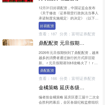
12月31日好易配资，中国证监会发布
《关于修改〈证券期货行政执法当事人
承诺制度实施规定〉的决定》（以下简
称《决定》），自2026年2月1日起实
好易配资
施。 据悉，为贯彻....
查看：
187
分类：
富明证券配资
鼎配配资 元旦假期“请3休8”火了！如何拼假？有哪些热门目的地？攻略来了
2026年元旦假期快到了鼎配配资，越来
越多的消费者通过旅行的方式辞旧迎
新。 r 元旦假期请3休8攻略火了！ r 请3
休8的朋友们，已经提前享受元旦假期的
鼎配配资
快乐了。....
查看：
166
分类：
富明证券配资
金橘策略 延庆各级纪检监察组织学习区委三届十二次全会精神话体会谈落实
编者按金橘策略 延庆区委三届十二次全
会胜利闭幕后，全区各级纪检监察组织