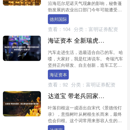
沿海厄尔尼诺天气现象的影响，秘鲁蓬
勃发展的农业出口部门今年可能遭受暴
雨打击，其影响已在当地水果种植园显
德邦国际
现。 沿海厄尔尼诺是一种....
查看：
104
分类：
富明证券配资
海证资本 全新瑞虎8预售在即，两种外观抢先看，能否成为下一匹黑马？
汽车走进生活，选最适合自己的车。 哈
喽，大家好，我是红涛说车。 奇瑞汽车
坚持正向研发、自主创新，造车工艺相
比原来有了质的提升，尤其是发动机方
海证资本
面口碑良好，但是网友....
查看：
92
分类：
富明证券配资
达道宝 带老兵回家：他让漂泊的灵魂叶落归根
叶落归根这一成语出自宋代《景德传灯
录》，意指树叶从树根生长而来，最终
也会归根。这个词常用来形容人生的最
终归宿。在台湾，有这样一个特殊的群
达道宝