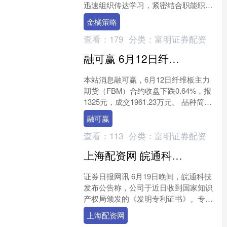
迅速组织传达学习，紧密结合职能职责
研究谋划落实举措。大家一致表示，要
金橘策略
将思想和行动统一到全会....
查看：
179
分类：
富明证券配资
融可赢 6月12日纤维板期货收盘下跌0.64%，报1325元
本站消息融可赢，6月12日纤维板主力
期货（FBM）合约收盘下跌0.64%，报
1325元，成交1961.23万元。 品种简
介：纤维板期货是在期货交易所上市交
融可赢
易的以....
查看：
113
分类：
富明证券配资
上海配资网 皖通科技：取得发明专利证书
证券日报网讯 6月19日晚间，皖通科技
发布公告称，公司于近日收到国家知识
产权局颁发的《发明专利证书》。专利
名称为“一种基于实时交通流的高速公路
上海配资网
车道管控方法及系统....