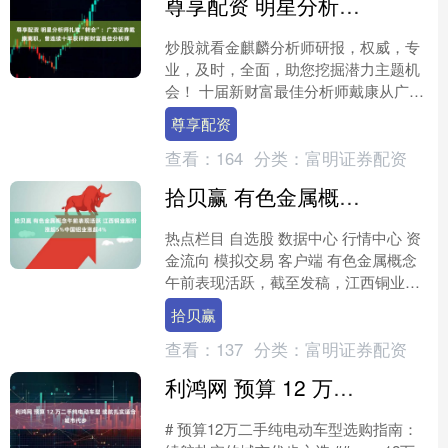
尊享配资 明星分析师扎堆“转会”：广发证券戴康离职，曾连续十年获评新财富最佳分析师
炒股就看金麒麟分析师研报，权威，专
业，及时，全面，助您挖掘潜力主题机
会！ 十届新财富最佳分析师戴康从广发
证券离职。 11月27日，澎湃新闻记者从
尊享配资
广发证券相关人士....
查看：
164
分类：
富明证券配资
拾贝赢 有色金属概念午前表现活跃 江西铜业股份涨超5%中国铝业涨超4%
热点栏目 自选股 数据中心 行情中心 资
金流向 模拟交易 客户端 有色金属概念
午前表现活跃，截至发稿，江西铜业股
份（00358）上涨5.35%，报35.84港
拾贝赢
元....
查看：
137
分类：
富明证券配资
利鸿网 预算 12 万二手纯电动车型 续航扎实适合城市代步
# 预算12万二手纯电动车型选购指南：