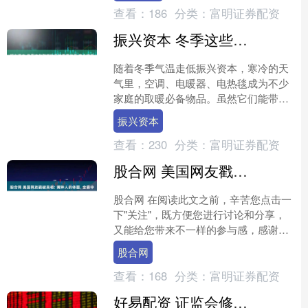
查看：
186
分类：
富明证券配资
振兴资本 冬季这些取暖物品使用需注意 安全提示请收好
随着冬季气温走低振兴资本，寒冷的天
气里，空调、电暖器、电热毯成为不少
家庭的取暖必备物品。虽然它们能带来
温暖，但如果使用不当，也会带来安全
振兴资本
隐患。 消防实验显示，不....
查看：
230
分类：
富明证券配资
股合网 美国网友戳破真相: 黄种人的体面, 全靠中国在背后硬撑!
股合网 在阅读此文之前，辛苦您点击一
下"关注"，既方便您进行讨论和分享，
又能给您带来不一样的参与感，感谢您
的支持！ 声明：本文内容均是根据权威
股合网
材料，结合个人观点....
查看：
168
分类：
富明证券配资
好易配资 证监会修订行政执法当事人承诺制度，进一步明确受理条件！