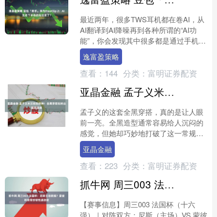
最近两年，很多TWS耳机都在卷AI，从
AI翻译到AI降噪再到各种所谓的“AI功
能”，你会发现其中很多都是通过手机
App上加个AI入口来实现的。对此，小
逸富盈策略
雷愿称之为....
查看：
144
分类：
富明证券配资
亚晶金融 孟子义米兰街拍封神！全黑穿搭玩转出圈高级感
孟子义的这套全黑穿搭，真的是让人眼
前一亮。全黑造型通常容易给人沉闷的
感觉，但她却巧妙地打破了这一常规，
穿出了别样的时尚感。 这套造型中的
亚晶金融
oversize皮衣搭配....
查看：
223
分类：
富明证券配资
抓牛网 周三003 法国杯：尼斯主场救赎？蒙彼利埃零封韧性遇劲敌
【赛事信息】周三003 法国杯（十六
强）｜对阵双方：尼斯（主场）VS 蒙彼