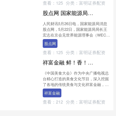
查看：
125
分类：
富明证券配资
股点网 国家能源局主要负责人会见世界能源理事会总干事
人民财讯5月26日电，国家能源局消息
股点网，5月22日，国家能源局局长王
宏志在京会见世界能源理事会（WEC）
总干事安吉拉·威尔金森。双方围绕推动
股点网
全球能源转型、拓....
查看：
125
分类：
富明证券配资
祥富金融 鲜！香！美味菜肴的点睛之笔，是它→
《中国美食大会》作为中央广播电视总
台精心打造的美食文化节目，深入挖掘
了各地的传统美食与文化祥富金融，
以“一省一辑”的叙事脉络，串联起浙江
祥富金融
与福建两地的味觉密码。从....
查看：
212
分类：
富明证券配资