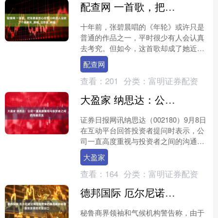
配查网 一首歌，把张碧晨苦心经营10年的人设掀了个底朝天_原唱_汪苏泷_问题
十年前，张碧晨唱的《年轮》或许只是
普通的作品之一，平时很少有人会认真
去考究。但如今，这首歌却成了她近年
来所有形象的“拔掉底裤”的瞬间。原本
配查网
看似平稳的事业被这一首....
查看：
201
分类：
富明证券配资
大盈家 纳思达：公司一直高度重视与投资者之间的沟通交流
证券日报网讯纳思达（002180）9月8日
在互动平台回答投资者提问时表示，公
司一直高度重视与投资者之间的沟通交
流，为充分保障沟通渠道通畅，公司设
大盈家
置了互动易平台、....
查看：
164
分类：
富明证券配资
德邦国际 厄尔尼诺沿海现象带来的暴雨威胁秘鲁蓬勃发展的农业出口
秘鲁商界领袖和气候机构警告称，由于