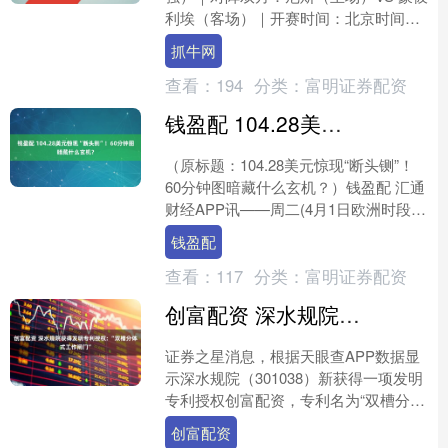
利埃（客场）｜开赛时间：北京时间
2026年2月5日03:30｜比赛场地：尼斯
抓牛网
安联里维埃....
查看：
194
分类：
富明证券配资
钱盈配 104.28美元惊现“断头铡”！60分钟图暗藏什么玄机？
（原标题：104.28美元惊现“断头铡”！
60分钟图暗藏什么玄机？）钱盈配 汇通
财经APP讯——周二(4月1日欧洲时段，
美元指数窄幅震荡于104.10-104.....
钱盈配
查看：
117
分类：
富明证券配资
创富配资 深水规院获得发明专利授权: “双槽分体式工作闸门”
证券之星消息，根据天眼查APP数据显
示深水规院（301038）新获得一项发明
专利授权创富配资，专利名为“双槽分体
式工作闸门”，专利申请号为
创富配资
CN202310704....