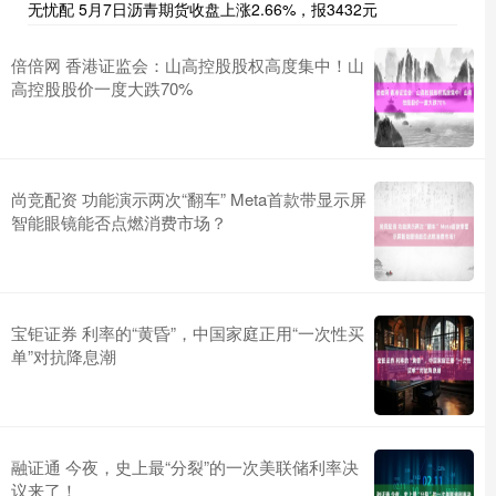
无忧配 5月7日沥青期货收盘上涨2.66%，报3432元
倍倍网 香港证监会：山高控股股权高度集中！山
高控股股价一度大跌70%
尚竞配资 功能演示两次“翻车” Meta首款带显示屏
智能眼镜能否点燃消费市场？
宝钜证券 利率的“黄昏”，中国家庭正用“一次性买
单”对抗降息潮
融证通 今夜，史上最“分裂”的一次美联储利率决
议来了！