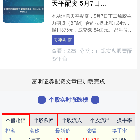
天平配资 5月7日丁二烯胶期货收盘上涨1.34%，报11375元
本站消息天平配资，5月7日丁二烯胶主
力期货（BRM）合约收盘上涨1.34%，
报11375元，成交68.84亿元。 品种简
介：丁二烯胶期货是一种以丁二烯为主
天平配资
要原料....
查看：
225
分类：
正规实盘股票配
资平台
富明证券配资文章已加载完成
个股实时涨跌榜
个股跌幅
个股流入
个股流出
换手率
个股涨幅
排名
名称
最新价
涨幅
换手率
1
N津富
37.49
114.72%
77.46%