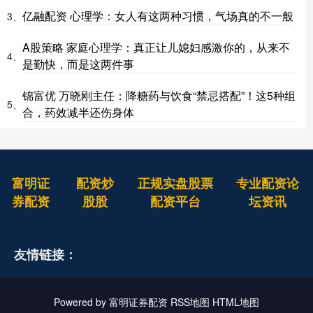
亿融配资 心理学：女人有这两种习惯，气场真的不一般
3、
A股策略 家庭心理学：真正让儿媳妇感激你的，从来不
4、
是勤快，而是这两件事
锦富优 万晓刚主任：降糖药与饮食“禁忌搭配”！这5种组
5、
合，药效减半还伤身体
富明证
配资炒
正规实盘股票
专业配资论
券配资
股股
配资平台
坛资讯
友情链接：
Powered by
富明证券配资
RSS地图
HTML地图