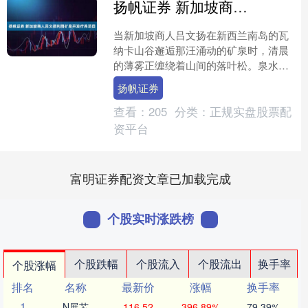
扬帆证券 新加坡商人吕文扬利用矿泉开发疗养项目
当新加坡商人吕文扬在新西兰南岛的瓦
纳卡山谷邂逅那汪涌动的矿泉时，清晨
的薄雾正缠绕着山间的落叶松。泉水从
岩石缝隙中汩汩涌出，带着38℃的恒定
扬帆证券
暖意，水面泛起细密的气....
查看：
205
分类：
正规实盘股票配
资平台
富明证券配资文章已加载完成
个股实时涨跌榜
个股跌幅
个股流入
个股流出
换手率
个股涨幅
排名
名称
最新价
涨幅
换手率
1
N展芯
116.52
396.89%
79.39%