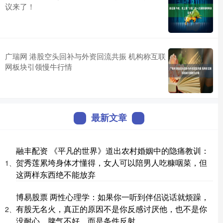
议来了！
广瑞网 港股空头回补与外资回流共振 机构称互联
网板块引领慢牛行情
最新文章
融丰配资 《平凡的世界》道出农村婚姻中的隐痛教训：
贺秀莲累垮身体才懂得，女人可以陪男人吃糠咽菜，但
1、
这两样东西绝不能放弃
博易股票 两性心理学：如果你一听到伴侣说话就烦躁，
有股无名火，真正的原因不是你反感讨厌他，也不是你
2、
没耐心，脾气不好，而是条件反射