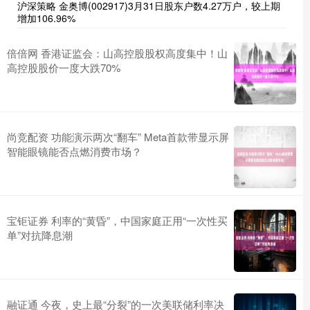
沪深策略 金奥博(002917)3月31日股东户数4.27万户，较上期
增加106.96%
倍倍网 香港证监会：山高控股股权高度集中！山
高控股股价一度大跌70%
尚竞配资 功能演示两次“翻车” Meta首款带显示屏
智能眼镜能否点燃消费市场？
宝钜证券 利率的“黄昏”，中国家庭正用“一次性买
单”对抗降息潮
融证通 今夜，史上最“分裂”的一次美联储利率决