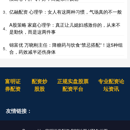
亿融配资 心理学：女人有这两种习惯，气场真的不一般
3、
A股策略 家庭心理学：真正让儿媳妇感激你的，从来不
4、
是勤快，而是这两件事
锦富优 万晓刚主任：降糖药与饮食“禁忌搭配”！这5种组
5、
合，药效减半还伤身体
富明证
配资炒
正规实盘股票
专业配资论
券配资
股股
配资平台
坛资讯
友情链接：