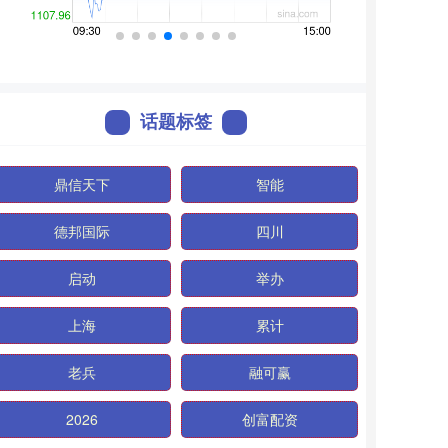
话题标签
鼎信天下
智能
德邦国际
四川
启动
举办
上海
累计
老兵
融可赢
2026
创富配资