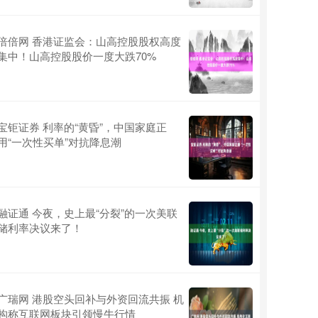
倍倍网 香港证监会：山高控股股权高度
集中！山高控股股价一度大跌70%
宝钜证券 利率的“黄昏”，中国家庭正
用“一次性买单”对抗降息潮
融证通 今夜，史上最“分裂”的一次美联
储利率决议来了！
广瑞网 港股空头回补与外资回流共振 机
构称互联网板块引领慢牛行情