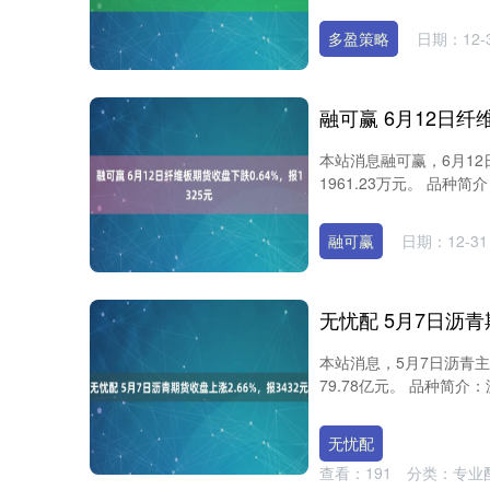
多盈策略
日期：12-
本站消息融可赢，6月12
1961.23万元。 品种
融可赢
日期：12-31
无忧配 5月7日沥青
本站消息，5月7日沥青主
79.78亿元。 品种简介
无忧配
查看：
191
分类：
专业