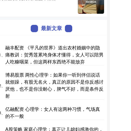
最新文章
融丰配资 《平凡的世界》道出农村婚姻中的隐
痛教训：贺秀莲累垮身体才懂得，女人可以陪男
1、
人吃糠咽菜，但这两样东西绝不能放弃
博易股票 两性心理学：如果你一听到伴侣说话
就烦躁，有股无名火，真正的原因不是你反感讨
2、
厌他，也不是你没耐心，脾气不好，而是条件反
射
亿融配资 心理学：女人有这两种习惯，气场真
3、
的不一般
A股策略 家庭心理学：真正让儿媳妇感激你的，