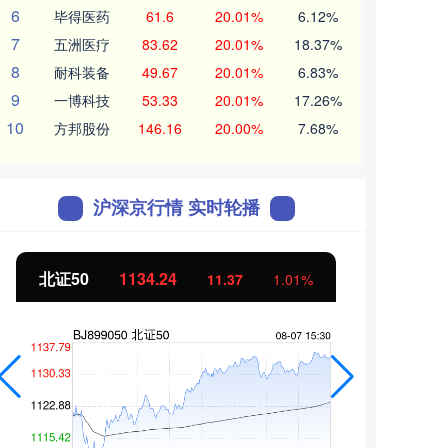
6
毕得医药
61.6
20.01%
6.12%
7
五洲医疗
83.62
20.01%
18.37%
8
耐科装备
49.67
20.01%
6.83%
9
一博科技
53.33
20.01%
17.26%
10
方邦股份
146.16
20.00%
7.68%
沪深京行情 实时轮播
北证50
1134.24
创业
11.37
1.01%