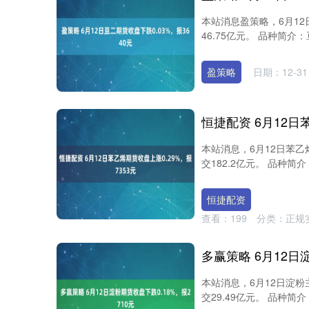
本站消息盈策略，6月12
46.75亿元。 品种简介
盈策略
日期：12-31
本站消息，6月12日苯乙
交182.2亿元。 品种简
深证成指
14311.01
8
1.02%
200.89
1.
恒捷配资
查看：
199
分类：
正规
本站消息，6月12日淀粉
交29.49亿元。 品种简