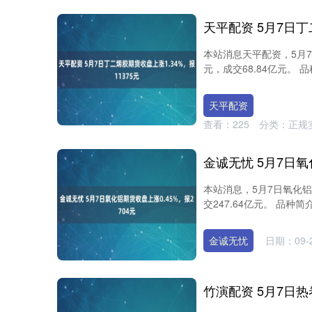
本站消息天平配资，5月7
元，成交68.84亿元。 
天平配资
查看：
225
分类：
正规
本站消息，5月7日氧化铝
交247.64亿元。 品种简
金诚无忧
日期：09-