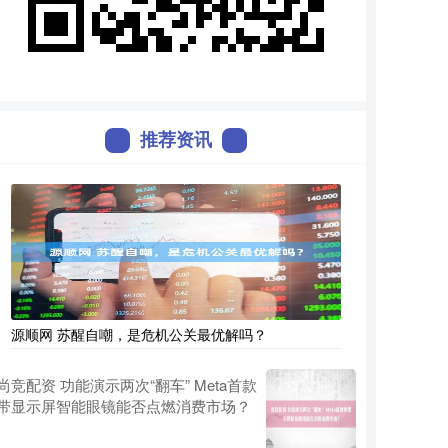
推荐资讯
源顺网 苏醒自嘲，是危机公关最优解吗？
尚竞配资 功能演示两次“翻车” Meta首款
带显示屏智能眼镜能否点燃消费市场？