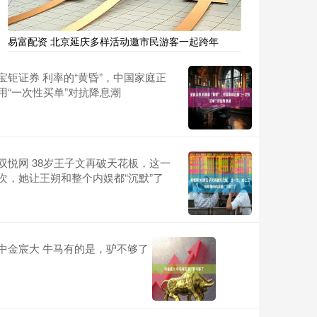
易富配资 北京延庆多样活动邀市民游客一起跨年
宝钜证券 利率的“黄昏”，中国家庭正
用“一次性买单”对抗降息潮
双悦网 38岁王子文再破天花板，这一
次，她让王朔和整个内娱都“沉默”了
中金宸大 牛马有的是，驴不够了