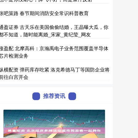
张吧策路 春节期间消防安全常识科普教育
通盈证券 古天乐在美国偷偷结婚，王晶曝大瓜，你
都不知道，随时能离婚_宋家_黄纪莹_网友
涨盈配 北摩高科：京瀚禹电子业务范围覆盖半导体
芯片检测业务
纵横配资 弹药库存吃紧 洛克希德马丁等国防企业将
前往白宫开会
推荐资讯