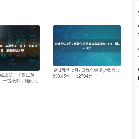
金诚无忧 5月7日氧化铝期货收盘上
伯虎上联：半夜生孩，
涨0.45%，报2704元
，千古绝对，难倒无