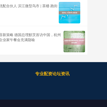
优配合伙人 滨江微型鸟市 | 茶楼·跑街
容新策略 德国总理默茨首访中国，杭州
企业家午餐会充满隐喻
专业配资论坛资讯