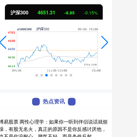
沪深300
4651.31
北证
-6.85
-0.15%
热点资讯
博易股票 两性心理学：如果你一听到伴侣说话就烦
躁，有股无名火，真正的原因不是你反感讨厌他，
也不是你没耐心，脾气不好，而是条件反射