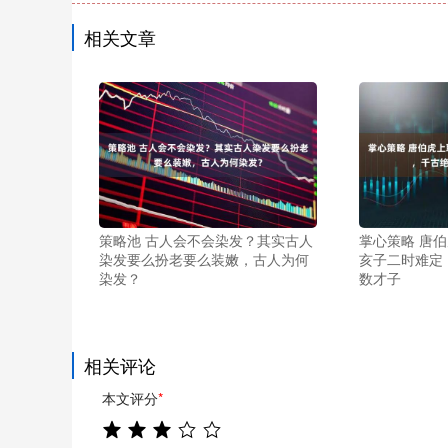
相关文章
策略池 古人会不会染发？其实古人
掌心策略 唐
染发要么扮老要么装嫩，古人为何
亥子二时难定
染发？
数才子
相关评论
本文评分
*