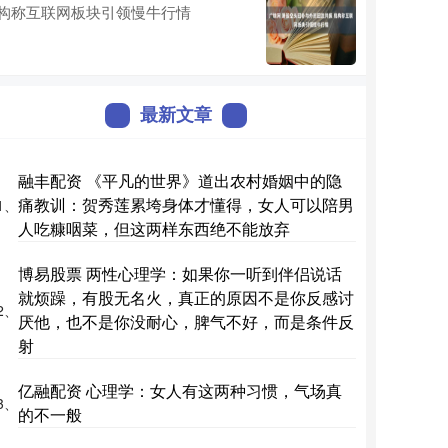
构称互联网板块引领慢牛行情
最新文章
融丰配资 《平凡的世界》道出农村婚姻中的隐
痛教训：贺秀莲累垮身体才懂得，女人可以陪男
1、
人吃糠咽菜，但这两样东西绝不能放弃
博易股票 两性心理学：如果你一听到伴侣说话
就烦躁，有股无名火，真正的原因不是你反感讨
2、
厌他，也不是你没耐心，脾气不好，而是条件反
射
亿融配资 心理学：女人有这两种习惯，气场真
3、
的不一般