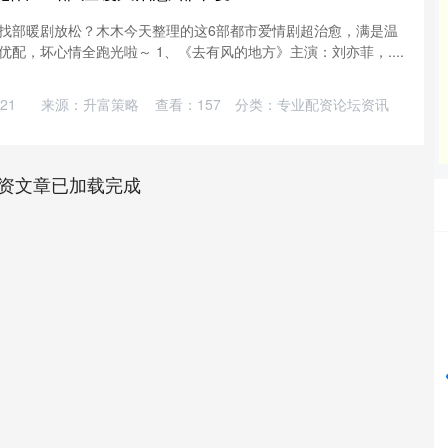
找部暖剧放松？木木今天整理的这6部都市爱情剧超治愈，满是温
配，坏心情全跑光啦～ 1、《去有风的地方》主演：刘亦菲，....
21
来源：升富策略
查看：
157
分类：
专业配资论坛资讯
资文章已加载完成
深证成指
14311.01
%
200.89
1.42%