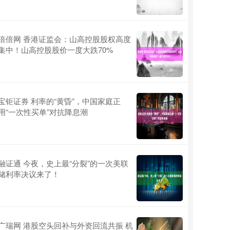
倍倍网 香港证监会：山高控股股权高度
集中！山高控股股价一度大跌70%
宝钜证券 利率的“黄昏”，中国家庭正
用“一次性买单”对抗降息潮
融证通 今夜，史上最“分裂”的一次美联
储利率决议来了！
广瑞网 港股空头回补与外资回流共振 机