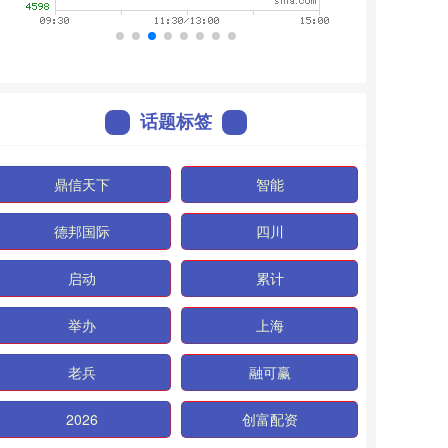
话题标签
鼎信天下
智能
德邦国际
四川
启动
累计
举办
上海
老兵
融可赢
2026
创富配资