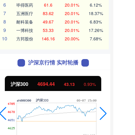
6
毕得医药
61.6
20.01%
6.12%
7
五洲医疗
83.62
20.01%
18.37%
8
耐科装备
49.67
20.01%
6.83%
9
一博科技
53.33
20.01%
17.26%
10
方邦股份
146.16
20.00%
7.68%
沪深京行情 实时轮播
沪深300
4694.44
北证
43.13
0.93%