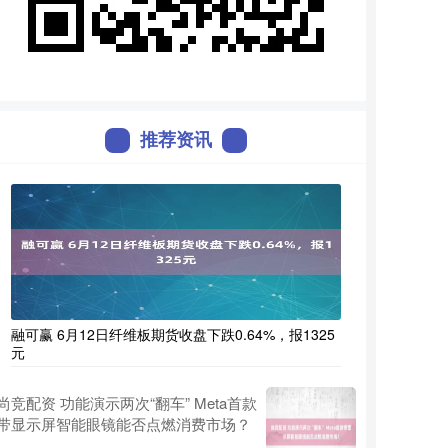
推荐资讯
融可赢 6月12日纤维板期货收盘下跌0.64%，报1325
元
尚竞配资 功能演示两次“翻车” Meta首款
带显示屏智能眼镜能否点燃消费市场？