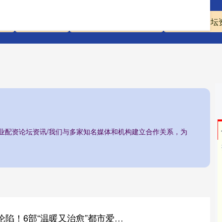
资
配资炒股股
正规实盘股票配资平台
专业配资论坛
专业配资论坛资讯/我们与多家知名媒体和机构建立合作关系，为
金御优配 看一集就沦陷！6部“温暖又治愈”都市爱情剧，看完心情超美丽！