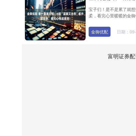
宝子们！是不是累了就想
柔，看完心里暖暖的金御优
金御优配
日期：09-
富明证券配
上证指数
3940.04
0
2.13%
39.68
1.02