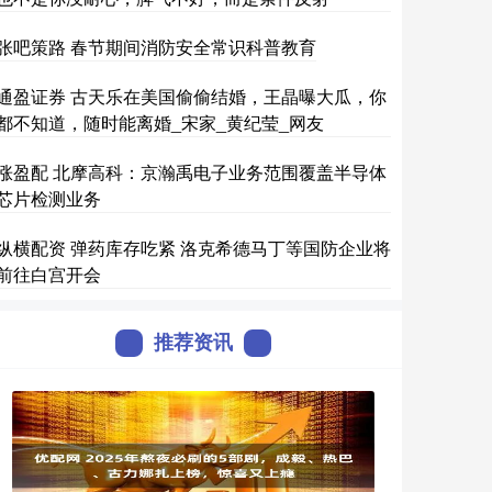
张吧策路 春节期间消防安全常识科普教育
通盈证券 古天乐在美国偷偷结婚，王晶曝大瓜，你
都不知道，随时能离婚_宋家_黄纪莹_网友
涨盈配 北摩高科：京瀚禹电子业务范围覆盖半导体
芯片检测业务
纵横配资 弹药库存吃紧 洛克希德马丁等国防企业将
前往白宫开会
推荐资讯