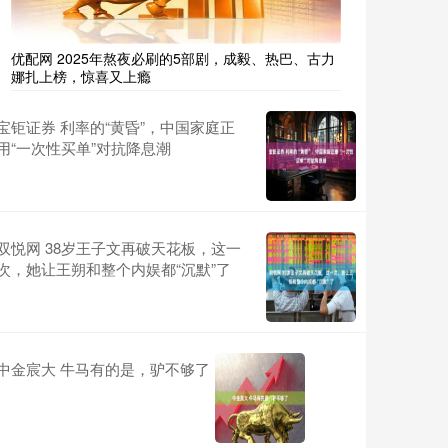
优配网 2025年熬夜必刷的5部剧，成毅、热巴、古力
娜扎上榜，惊喜又上瘾
宝钜证券 利率的“黄昏”，中国家庭正
用“一次性买单”对抗降息潮
双悦网 38岁王子文再破天花板，这一
次，她让王朔和整个内娱都“沉默”了
中金宸大 牛马有的是，驴不够了