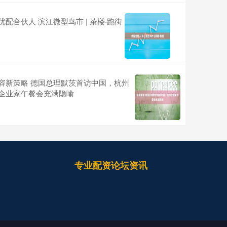
优配合伙人 滨江微型鸟市 | 茶楼·跑街
容新策略 德国总理默茨首访中国，杭州
企业家午餐会充满隐喻
专业配资论坛资讯