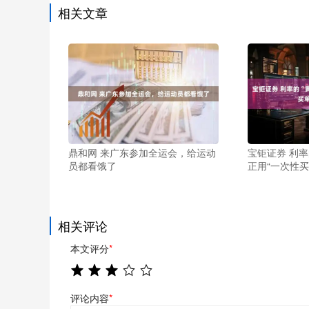
相关文章
鼎和网 来广东参加全运会，给运动
宝钜证券 利率
员都看饿了
正用“一次性买
相关评论
本文评分
*
评论内容
*