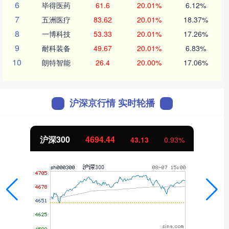
6
毕得医药
61.6
20.01%
6.12%
7
五洲医疗
83.62
20.01%
18.37%
8
一博科技
53.33
20.01%
17.26%
9
耐科装备
49.67
20.01%
6.83%
10
朗特智能
26.4
20.00%
17.06%
沪深京行情 实时轮播
深300
4694.44
北
43.13
0.93%