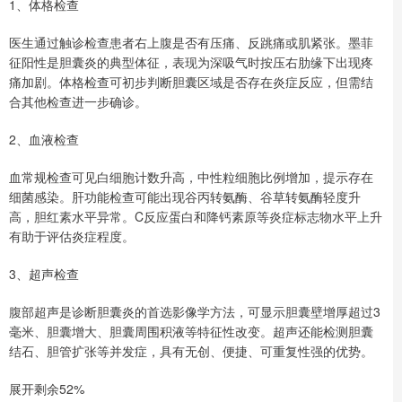
1、体格检查
医生通过触诊检查患者右上腹是否有压痛、反跳痛或肌紧张。墨菲
征阳性是胆囊炎的典型体征，表现为深吸气时按压右肋缘下出现疼
痛加剧。体格检查可初步判断胆囊区域是否存在炎症反应，但需结
合其他检查进一步确诊。
2、血液检查
血常规检查可见白细胞计数升高，中性粒细胞比例增加，提示存在
细菌感染。肝功能检查可能出现谷丙转氨酶、谷草转氨酶轻度升
高，胆红素水平异常。C反应蛋白和降钙素原等炎症标志物水平上升
有助于评估炎症程度。
3、超声检查
腹部超声是诊断胆囊炎的首选影像学方法，可显示胆囊壁增厚超过3
毫米、胆囊增大、胆囊周围积液等特征性改变。超声还能检测胆囊
结石、胆管扩张等并发症，具有无创、便捷、可重复性强的优势。
展开剩余52%