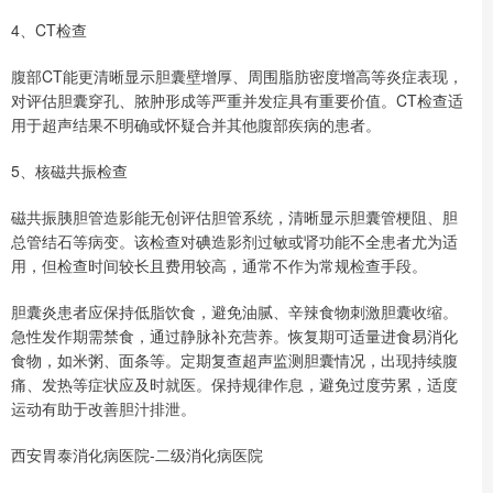
4、CT检查
腹部CT能更清晰显示胆囊壁增厚、周围脂肪密度增高等炎症表现，
对评估胆囊穿孔、脓肿形成等严重并发症具有重要价值。CT检查适
用于超声结果不明确或怀疑合并其他腹部疾病的患者。
5、核磁共振检查
磁共振胰胆管造影能无创评估胆管系统，清晰显示胆囊管梗阻、胆
总管结石等病变。该检查对碘造影剂过敏或肾功能不全患者尤为适
用，但检查时间较长且费用较高，通常不作为常规检查手段。
胆囊炎患者应保持低脂饮食，避免油腻、辛辣食物刺激胆囊收缩。
急性发作期需禁食，通过静脉补充营养。恢复期可适量进食易消化
食物，如米粥、面条等。定期复查超声监测胆囊情况，出现持续腹
痛、发热等症状应及时就医。保持规律作息，避免过度劳累，适度
运动有助于改善胆汁排泄。
西安胃泰消化病医院-二级消化病医院