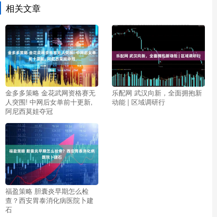
相关文章
金多多策略 金花武网资格赛无
乐配网 武汉向新，全面拥抱新
人突围! 中网后女单前十更新,
动能 | 区域调研行
阿尼西莫娃夺冠
福盈策略 胆囊炎早期怎么检
查？西安胃泰消化病医院卜建
石