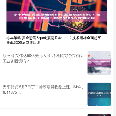
亦丰策略 黄金恐迎&quot;震荡杀&quot;？技术指标全面超买，
挑战3200后或迎回调
顺应网 英伟达50亿美元入股 能缓解英特尔的代
工业务困境吗？
天平配资 5月7日丁二烯胶期货收盘上涨1.34%，
报11375元