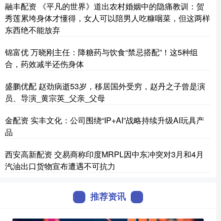
融丰配资 《平凡的世界》道出农村婚姻中的隐痛教训：贺
秀莲累垮身体才懂得，女人可以陪男人吃糠咽菜，但这两样
东西绝不能放弃
锦富优 万晓刚主任：降糖药与饮食“禁忌搭配”！这5种组
合，药效减半还伤身体
盛鹏优配 赵劲病逝53岁，移居国外受穷，赵丹之子曾是演
员、导演_黄宗英_父亲_父母
金配资 实丰文化：公司围绕“IP+AI”战略持续升级AI玩具产
品
西安高新配资 交易商称印度MRPL因中东冲突对3月和4月
汽油出口货物宣布遭遇不可抗力
推荐资讯