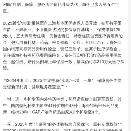
利民”原则，保障、服务历经多轮升级迭代，而今已步入第五个年
度。
2025版“沪惠保”继续面向上海基本医保参保人员开放，在坚持不限
年龄、不限职业、不限健康状况的参保条件基础上，保费维持129
元/人，五大保障责任项，仍包含责任一特定住院自费医疗费用保险
金（包括自费耗材、药品、检查检验、治疗，不限目录），责任二
国内特定高额药品费用保险金，责任三质子、重离子医疗保险金，
责任四海外特殊药品费用保险金，责任五CAR-T治疗药品费用保险
金，起付线、赔付比例与上年保持一致，最高仍可享310万元医疗保
障。
与2024年相比，2025年“沪惠保”实现“一增、一享”，保障责任力度
更强新玺配资，健康服务覆盖更广：
一增：进一步扩增国内外特药种类，药品适应症全部更至最新。其
中，国内特药种类由原来41种扩增至48种；海外特药部分药品更
新，维持28种；CAR-T治疗药品由原来3个扩增至4个。
一享：2025年度“沪惠保”服务体验持续升级优化，原有专属权益“全
市2000+指定药房自费购药9折”、“三甲专科医生在线图文问诊专属