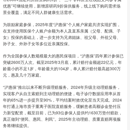
优惠”可继续使用，新增原研药9折保供服务，线上线下购药需求场
景全覆盖，满足不同人群健康生活需求。
为鼓励家庭参保，2025年度“沪惠保”个人账户家庭共济实现扩围，
在支持使用医保个人账户余额为本人及直系亲属（父母、配偶、子
女）投保的基础上，进一步支持为兄弟姐妹、祖父母、外祖父母、
孙子女、外孙子女等多位近亲属投保。
作为全国参保人数规模最大的惠民保项目，“沪惠保”四年累计参保已
突破2600万人次。截至2025年3月底，累计赔付金额超22亿元，年
龄最小的不足1岁，年龄最大的104岁，单人累计赔付最高超300万
元，惠及几十万家庭。
“沪惠保”推出以来不断升级理赔服务。2024年升级主动理赔服务，
实现客户从自主索赔到主动理赔的便捷，电子诊疗数据应用率从首
年的65%进一步提升至90%，平均结案时效优化至当天完成。2024
年打通上海市质子重离子医院直赔服务，缓解患者高额诊金垫付压
力新玺配资，截至目前，已为93位参保人提供约1630万垫付赔款，
真正做到“便民、惠民、利民”。2025年主动理赔、质重直赔两项服
务将继续提供。