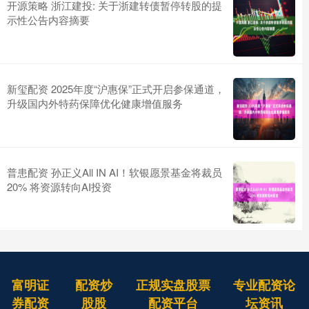
开源策略 浙江建投: 关于浙建转债暂停转股的提
示性公告内容摘要
新玺配资 2025年度“沪惠保”正式开启参保通道，
升级国内外特药保障优化健康增值服务
普患配资 孙正义All IN AI！软银愿景基金将裁员
20% 将资源转向AI投资
富明证
配资炒
正规实盘股票
专业配资论
券配资
股股
配资平台
坛资讯