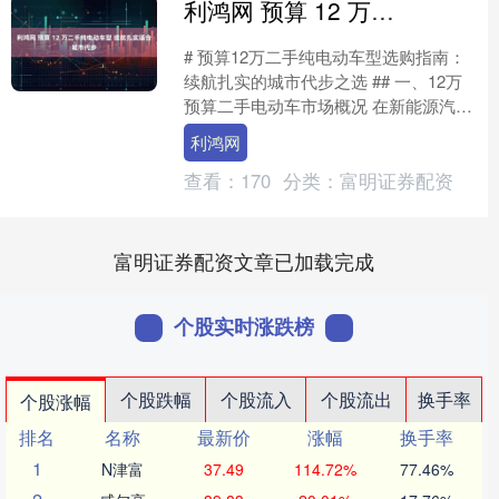
利鸿网 预算 12 万二手纯电动车型 续航扎实适合城市代步
# 预算12万二手纯电动车型选购指南：
续航扎实的城市代步之选 ## 一、12万
预算二手电动车市场概况 在新能源汽车
快速普及的背景下，12万元预算已经能
利鸿网
够选购到品....
查看：
170
分类：
富明证券配资
富明证券配资文章已加载完成
个股实时涨跌榜
个股跌幅
个股流入
个股流出
换手率
个股涨幅
排名
名称
最新价
涨幅
换手率
1
N津富
37.49
114.72%
77.46%