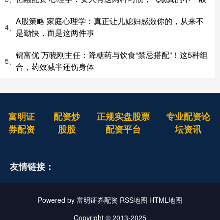
A股策略 家庭心理学：真正让儿媳妇感激你的，从来不
4、
是勤快，而是这两件事
锦富优 万晓刚主任：降糖药与饮食“禁忌搭配”！这5种组
5、
合，药效减半还伤身体
富明证
配资炒
正规实盘股票
专业配资论
券配资
股股
配资平台
坛资讯
友情链接：
Powered by
富明证券配资
RSS地图
HTML地图
Copyright
© 2013-2025