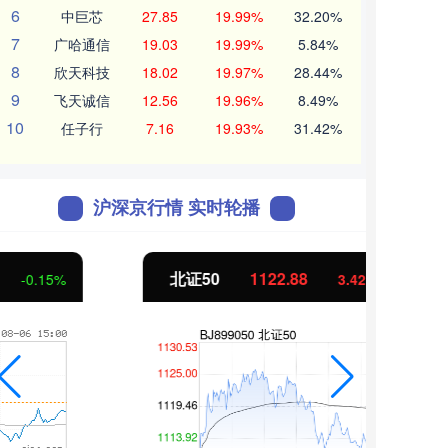
6
中巨芯
27.85
19.99%
32.20%
7
广哈通信
19.03
19.99%
5.84%
8
欣天科技
18.02
19.97%
28.44%
9
飞天诚信
12.56
19.96%
8.49%
10
任子行
7.16
19.93%
31.42%
沪深京行情 实时轮播
北证50
1122.88
创业
3.42
0.30%