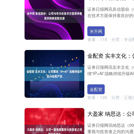
证券日报网讯良信股份（0
在技术方面保持着良好的
米升网
查看：
118
分类：
专业
证券日报网讯实丰文化（0
绕“IP+AI”战略持续升
深证成指
14110.12
2
0.57%
-34.08
-0.
金配资
查看：
126
分类：
正规
证券日报网讯纳思达（00
重视与投资者之间的沟通