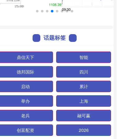
话题标签
鼎信天下
智能
德邦国际
四川
启动
累计
举办
上海
老兵
融可赢
创富配资
2026