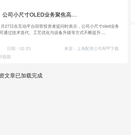
泽峰资本 TCL科技：公司小尺寸OLED业务聚焦高端差异化战略
11月27日在互动平台回答投资者提问时表示，公司小尺寸oled业务
通过技术迭代、工艺优化与设备升级等方式不断提升....
日期：02-23
来源：上海配资公司APP下载
炒股股
资文章已加载完成