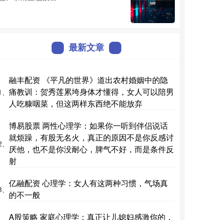
最新文章
融丰配资 《平凡的世界》道出农村婚姻中的隐
痛教训：贺秀莲累垮身体才懂得，女人可以陪男
1、
人吃糠咽菜，但这两样东西绝不能放弃
博易股票 两性心理学：如果你一听到伴侣说话
就烦躁，有股无名火，真正的原因不是你反感讨
2、
厌他，也不是你没耐心，脾气不好，而是条件反
射
亿融配资 心理学：女人有这两种习惯，气场真
3、
的不一般
A股策略 家庭心理学：真正让儿媳妇感激你的，