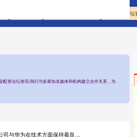
资
配资炒股股
正规实盘股票配资平台
专业配资论坛
专业配资论坛资讯/我们与多家知名媒体和机构建立合作关系，为
米升网 良信股份：公司与华为在技术方面保持着良好的研发配合度