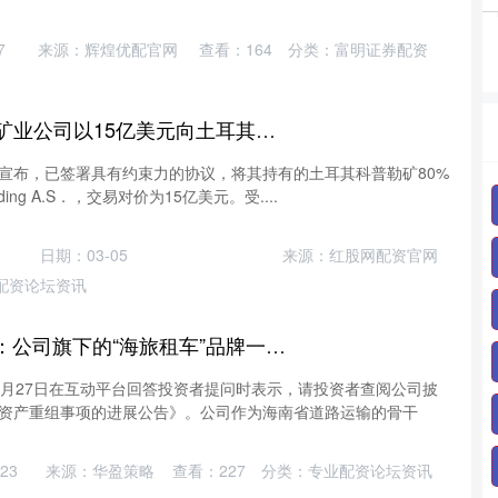
7
来源：辉煌优配官网
查看：
164
分类：
富明证券配资
牛客栈 加拿大SSR矿业公司以15亿美元向土耳其出售科普勒矿股份
三宣布，已签署具有约束力的协议，将其持有的土耳其科普勒矿80%
ding A.S．，交易对价为15亿美元。受....
日期：03-05
来源：红股网配资官网
配资论坛资讯
嘉创配资 海汽集团：公司旗下的“海旅租车”品牌一直在积极寻求创新和突破
1月27日在互动平台回答投资者提问时表示，请投资者查阅公司披
资产重组事项的进展公告》。公司作为海南省道路运输的骨干
23
来源：华盈策略
查看：
227
分类：
专业配资论坛资讯