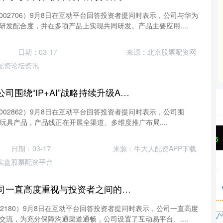
02706）9月8日在互动平台回答投资者提问时表示，公司与华为
研发配合度，并在多项产品上实现共同研发。产品主要应用....
日期：03-17
来源：北京股票配资网
配资论坛资讯
金配资 实丰文化：公司围绕“IP+AI”战略持续升级AI玩具产品
02862）9月8日在互动平台回答投资者提问时表示，公司围
级AI玩具产品，产品线正在开展全渠道、多维度推广布局....
沪深300
4651.31
24%
-6.85
-0.15%
日期：03-17
来源：牛大人配资APP下载
实盘股票配资平台
大盈家 纳思达：公司一直高度重视与投资者之间的沟通交流
2180）9月8日在互动平台回答投资者提问时表示，公司一直高度
交流，为充分保障沟通渠道通畅，公司设置了互动易平台、....