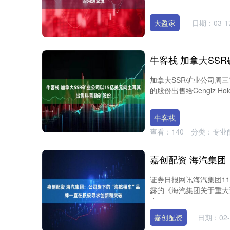
大盈家
日期：03-1
加拿大SSR矿业公司周
的股份出售给Cengiz Hol
牛客栈
查看：
140
分类：
专业
证券日报网讯海汽集团1
露的《海汽集团关于重大
企....
嘉创配资
日期：02-