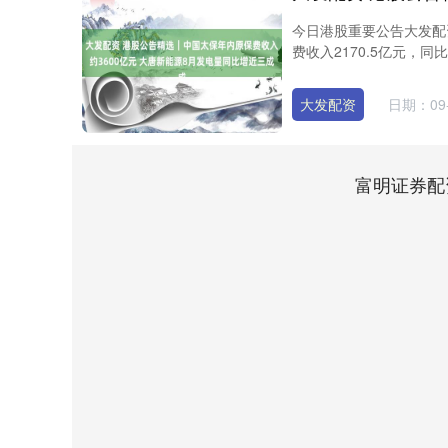
今日港股重要公告大发配资 
费收入2170.5亿元，同比
大发配资
日期：09-
富明证券配
深证成指
14311.01
8
1.02%
200.89
1.