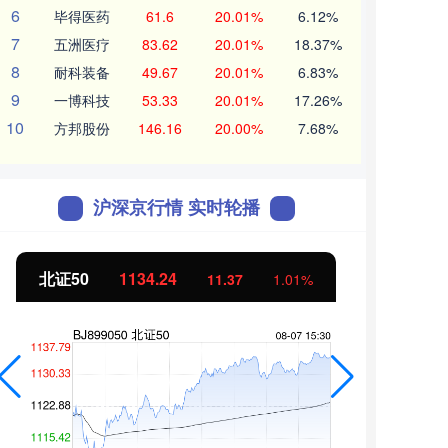
6
毕得医药
61.6
20.01%
6.12%
7
五洲医疗
83.62
20.01%
18.37%
8
耐科装备
49.67
20.01%
6.83%
9
一博科技
53.33
20.01%
17.26%
10
方邦股份
146.16
20.00%
7.68%
沪深京行情 实时轮播
北证50
1134.24
创业
11.37
1.01%