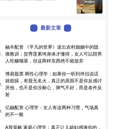
最新文章
融丰配资 《平凡的世界》道出农村婚姻中的隐
痛教训：贺秀莲累垮身体才懂得，女人可以陪男
1、
人吃糠咽菜，但这两样东西绝不能放弃
博易股票 两性心理学：如果你一听到伴侣说话
就烦躁，有股无名火，真正的原因不是你反感讨
2、
厌他，也不是你没耐心，脾气不好，而是条件反
射
亿融配资 心理学：女人有这两种习惯，气场真
3、
的不一般
A股策略 家庭心理学：真正让儿媳妇感激你的，