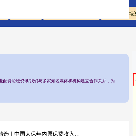
资
配资炒股股
正规实盘股票配资平台
专业配资论坛
专业配资论坛资讯/我们与多家知名媒体和机构建立合作关系，为
大发配资 港股公告精选｜中国太保年内原保费收入约3600亿元 大唐新能源8月发电量同比增近三成