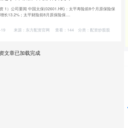
1）公司要闻 中国太保(02601.HK)：太平寿险前8个月原保险保
增长13.2%；太平财险前8月原保险保....
19
来源：东方配资官网
查看：
144
分类：
配资炒股股
资文章已加载完成
沪深300
4694.44
42%
43.13
0.93%