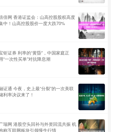
倍倍网 香港证监会：山高控股股权高度
集中！山高控股股价一度大跌70%
宝钜证券 利率的“黄昏”，中国家庭正
用“一次性买单”对抗降息潮
融证通 今夜，史上最“分裂”的一次美联
储利率决议来了！
广瑞网 港股空头回补与外资回流共振 机
构称互联网板块引领慢牛行情