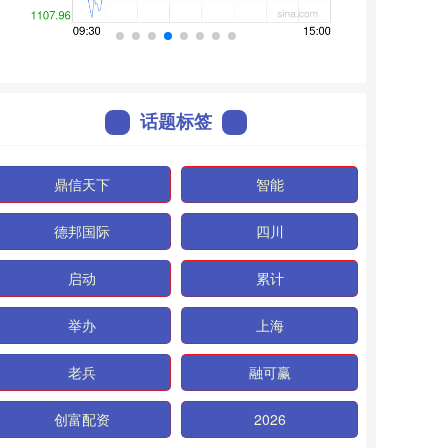
话题标签
鼎信天下
智能
德邦国际
四川
启动
累计
举办
上海
老兵
融可赢
创富配资
2026