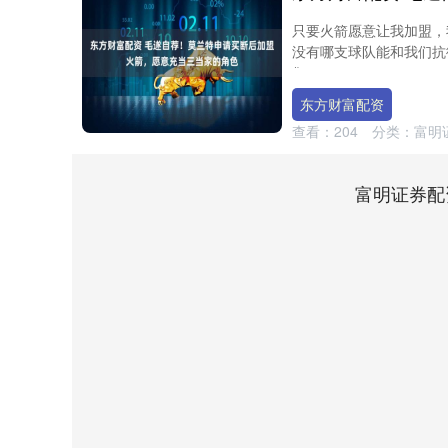
只要火箭愿意让我加盟，
没有哪支球队能和我们抗
们....
东方财富配资
查看：
204
分类：
富明
富明证券配
上证指数
3940.04
0
2.13%
39.68
1.02