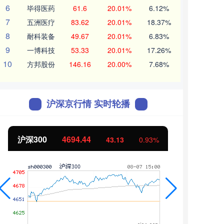
6
毕得医药
61.6
20.01%
6.12%
7
五洲医疗
83.62
20.01%
18.37%
8
耐科装备
49.67
20.01%
6.83%
9
一博科技
53.33
20.01%
17.26%
10
方邦股份
146.16
20.00%
7.68%
沪深京行情 实时轮播
沪深300
4694.44
北证
43.13
0.93%