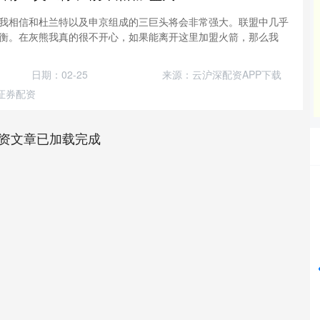
我相信和杜兰特以及申京组成的三巨头将会非常强大。联盟中几乎
衡。在灰熊我真的很不开心，如果能离开这里加盟火箭，那么我
日期：02-25
来源：云沪深配资APP下载
证券配资
资文章已加载完成
深证成指
14311.01
%
200.89
1.42%