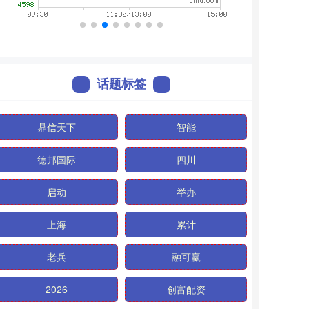
话题标签
鼎信天下
智能
德邦国际
四川
启动
举办
上海
累计
老兵
融可赢
2026
创富配资