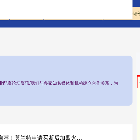
资
配资炒股股
正规实盘股票配资平台
专业配资论坛
专业配资论坛资讯/我们与多家知名媒体和机构建立合作关系，为
东方财富配资 毛遂自荐！莫兰特申请买断后加盟火箭，愿意充当三当家的角色