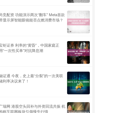
尚竞配资 功能演示两次“翻车” Meta首款
带显示屏智能眼镜能否点燃消费市场？
宝钜证券 利率的“黄昏”，中国家庭正
用“一次性买单”对抗降息潮
融证通 今夜，史上最“分裂”的一次美联
储利率决议来了！
广瑞网 港股空头回补与外资回流共振 机
构称互联网板块引领慢牛行情