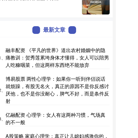
最新文章
融丰配资 《平凡的世界》道出农村婚姻中的隐
痛教训：贺秀莲累垮身体才懂得，女人可以陪男
1、
人吃糠咽菜，但这两样东西绝不能放弃
博易股票 两性心理学：如果你一听到伴侣说话
就烦躁，有股无名火，真正的原因不是你反感讨
2、
厌他，也不是你没耐心，脾气不好，而是条件反
射
亿融配资 心理学：女人有这两种习惯，气场真
3、
的不一般
A股策略 家庭心理学：真正让儿媳妇感激你的，