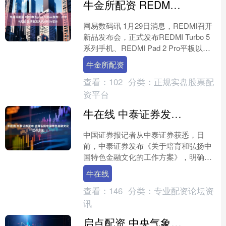
牛金所配资 REDMI Turbo 5 Max发布：2199元起 全球首发天玑9500s芯片
网易数码讯 1月29日消息，REDMI召开
新品发布会，正式发布REDMI Turbo 5
系列手机、REDMI Pad 2 Pro平板以及
REDMI Buds 8....
牛金所配资
查看：
102
分类：
正规实盘股票配
资平台
牛在线 中泰证券发布 培育弘扬中国特色金融文化工作方案
中国证券报记者从中泰证券获悉，日
前，中泰证券发布《关于培育和弘扬中
国特色金融文化的工作方案》，明确了
培育和弘扬中国特色金融文化的指导思
牛在线
想、工作举措和组织保障等，....
查看：
146
分类：
专业配资论坛资
讯
启点配资 中央气象台继续发布高温黄色、暴雨蓝色预警