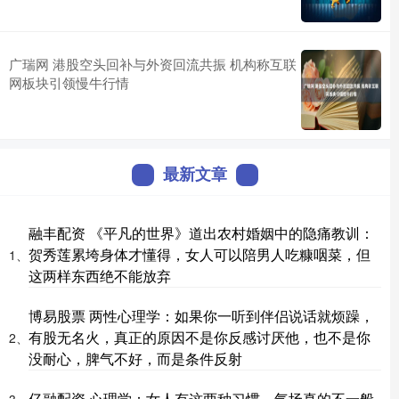
广瑞网 港股空头回补与外资回流共振 机构称互联
网板块引领慢牛行情
最新文章
融丰配资 《平凡的世界》道出农村婚姻中的隐痛教训：
贺秀莲累垮身体才懂得，女人可以陪男人吃糠咽菜，但
1、
这两样东西绝不能放弃
博易股票 两性心理学：如果你一听到伴侣说话就烦躁，
有股无名火，真正的原因不是你反感讨厌他，也不是你
2、
没耐心，脾气不好，而是条件反射
亿融配资 心理学：女人有这两种习惯，气场真的不一般
3、