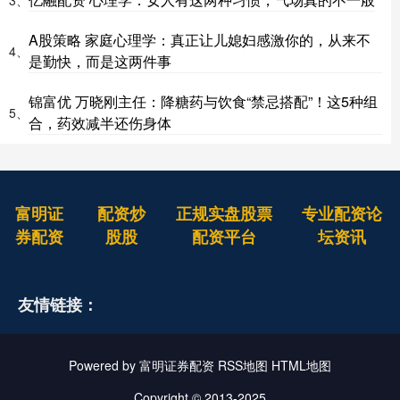
A股策略 家庭心理学：真正让儿媳妇感激你的，从来不
4、
是勤快，而是这两件事
锦富优 万晓刚主任：降糖药与饮食“禁忌搭配”！这5种组
5、
合，药效减半还伤身体
富明证
配资炒
正规实盘股票
专业配资论
券配资
股股
配资平台
坛资讯
友情链接：
Powered by
富明证券配资
RSS地图
HTML地图
Copyright
© 2013-2025