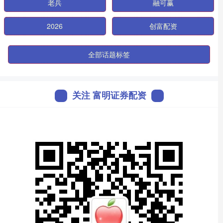
老兵
融可赢
2026
创富配资
全部话题标签
关注 富明证券配资