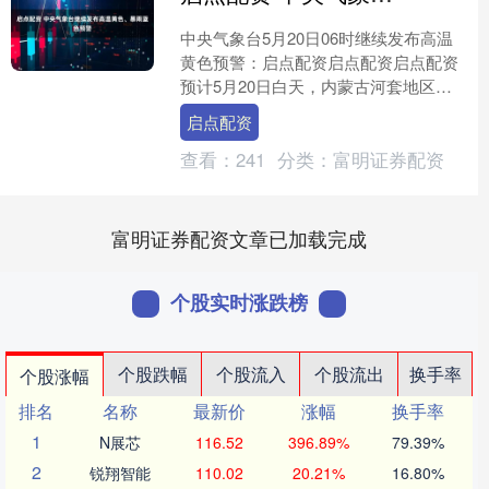
中央气象台5月20日06时继续发布高温
黄色预警：启点配资启点配资启点配资
预计5月20日白天，内蒙古河套地区、
甘肃东部、宁夏中北部、陕西大部、山
启点配资
西、河北中南部、....
查看：
241
分类：
富明证券配资
富明证券配资文章已加载完成
个股实时涨跌榜
个股跌幅
个股流入
个股流出
换手率
个股涨幅
排名
名称
最新价
涨幅
换手率
1
N展芯
116.52
396.89%
79.39%
2
锐翔智能
110.02
20.21%
16.80%