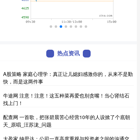
热点资讯
A股策略 家庭心理学：真正让儿媳妇感激你的，从来不是勤
快，而是这两件事
牛途网 注意！注意！这五种菜再爱也别贪嘴！当心肾结石
找上门！
配查网 一首歌，把张碧晨苦心经营10年的人设掀了个底朝
天_原唱_汪苏泷_问题
大盈家 纳思达：公司一直高度重视与投资者之间的沟通交