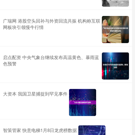
广瑞网 港股空头回补与外资回流共振 机构称互联
网板块引领慢牛行情
启点配资 中央气象台继续发布高温黄色、暴雨蓝
色预警
大资本 我国卫星捕捉到罕见事件
智策管家 快意电梯1月8日龙虎榜数据